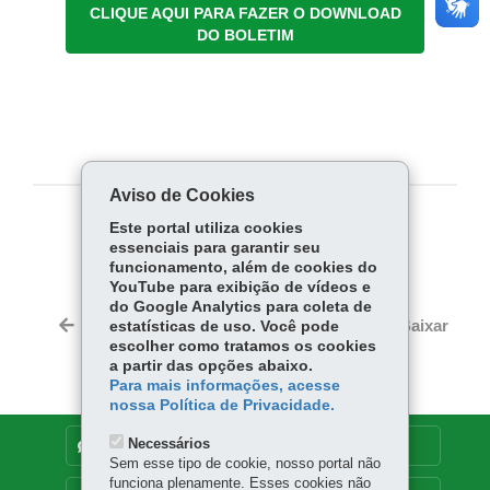
CLIQUE AQUI PARA FAZER O DOWNLOAD
DO BOLETIM
Aviso de Cookies
Este portal utiliza cookies
COMPARTILHE:
essenciais para garantir seu
Fa
W
funcionamento, além de cookies do
YouTube para exibição de vídeos e
ce
ha
do Google Analytics para coleta de
Tw
bo
ts
Voltar
Início
Imprimir
Baixar
estatísticas de uso. Você pode
itt
ok
Ap
escolher como tratamos os cookies
er
a partir das opções abaixo.
p
Para mais informações, acesse
nossa Política de Privacidade.
Necessários
DENUNCIE CORRUPÇÃO
Sem esse tipo de cookie, nosso portal não
funciona plenamente. Esses cookies não