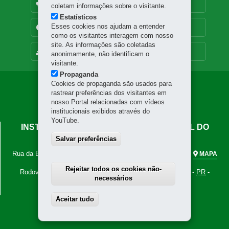
OUVIDORIA
coletam informações sobre o visitante.
Estatísticos
Esses cookies nos ajudam a entender
TRANSPARÊNCIA INSTITUCIONAL
como os visitantes interagem com nosso
site. As informações são coletadas
MAPA DO SITE
anonimamente, não identificam o
visitante.
Propaganda
Cookies de propaganda são usados para
Navegação
rastrear preferências dos visitantes em
Principal
nosso Portal relacionadas com vídeos
institucionais exibidos através do
IAPAR
YouTube.
INSTITUTO DE DESENVOLVIMENTO RURAL DO
PARANÁ - IAPAR-EMATER
Salvar preferências
Rua da Bandeira, 500 - Cabral
-
80035-270
-
Curitiba
-
PR
-
MAPA
Tel.: 41 3250-2100
Rejeitar todos os cookies não-
Rodovia Celso Garcia Cid, km 375
-
86047-902
-
Londrina
-
PR
-
necessários
MAPA
Tel.: 43 3376-2000
Aceitar tudo
Withdraw consent