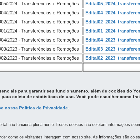
 005/2024 - Transferências e Remoções
Edital05_2024_transfer
 004/2024 - Transferências e Remoções
Edital04_2024_transfer
 002/2024 - Transferências e Remoções
Edital02_2024_transfer
 001/2024 - Transferências e Remoções
Edital01_2024_transfer
 004/2023 - Transferências e Remoções
Edital04_2023_transfer
 003/2023 - Transferências e Remoções
Edital03_2023_transfer
 002/2023 - Transferências e Remoções
Edital02_2023_transfer
essenciais para garantir seu funcionamento, além de cookies do Y
-
 para coleta de estatísticas de uso. Você pode escolher como tra
e nossa Política de Privacidade.
rtal não funciona plenamente. Esses cookies não coletam informações sobre 
der como os visitantes interagem com nosso site. As informações são cole