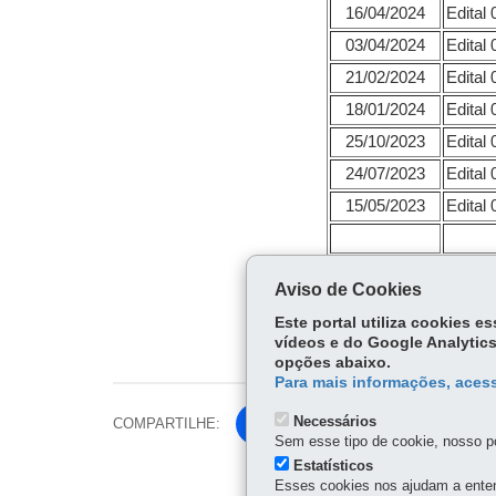
16/04/2024
Edital
03/04/2024
Edital
21/02/2024
Edital
18/01/2024
Edital
25/10/2023
Edital
24/07/2023
Edital
15/05/2023
Edital
Aviso de Cookies
Este portal utiliza cookies 
vídeos e do Google Analytics
opções abaixo.
Para mais informações, acess
Necessários
COMPARTILHE:
Fa
Sem esse tipo de cookie, nosso po
ce
Estatísticos
Tw
bo
Esses cookies nos ajudam a enten
itt