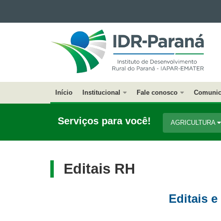
Ir para o conteúdo
INSTITUTO
Ir para a navegação
DE
Ir para a busca
DESENVOLVIMENTO
Mapa do site
RURAL
DO
PARANÁ
Início
Institucional
Fale conosco
Comunic
Navegação
Principal
Serviços para você!
AGRICULTURA
IAPAR
Editais RH
Editais 