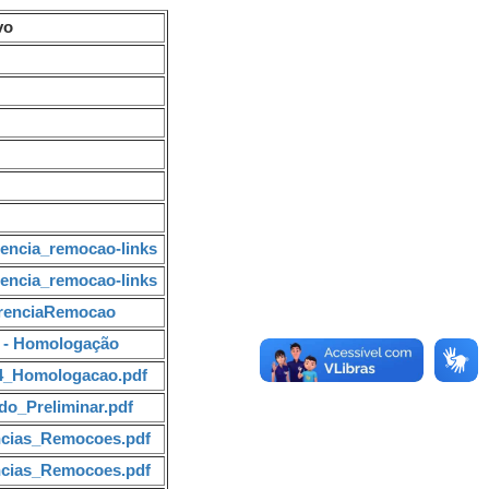
vo
rencia_remocao-links
rencia_remocao-links
erenciaRemocao
4 - Homologação
4_Homologacao.pdf
do_Preliminar.pdf
encias_Remocoes.pdf
encias_Remocoes.pdf