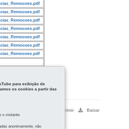
encias_Remocoes.pdf
encias_Remocoes.pdf
encias_Remocoes.pdf
encias_Remocoes.pdf
encias_Remocoes.pdf
encias_Remocoes.pdf
encias_Remocoes.pdf
ouTube para exibição de
tamos os cookies a partir das
Voltar
Início
Imprimir
Baixar
o visitante.
tadas anonimamente, não