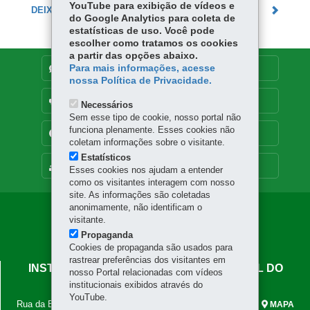
YouTube para exibição de vídeos e
DEIXE SUA OPINIÃO
do Google Analytics para coleta de
estatísticas de uso. Você pode
escolher como tratamos os cookies
a partir das opções abaixo.
Para mais informações, acesse
DENUNCIE CORRUPÇÃO
nossa Política de Privacidade.
OUVIDORIA
Necessários
Sem esse tipo de cookie, nosso portal não
funciona plenamente. Esses cookies não
TRANSPARÊNCIA INSTITUCIONAL
coletam informações sobre o visitante.
Estatísticos
MAPA DO SITE
Esses cookies nos ajudam a entender
como os visitantes interagem com nosso
site. As informações são coletadas
anonimamente, não identificam o
Navegação
visitante.
Principal
Propaganda
Cookies de propaganda são usados para
IAPAR
rastrear preferências dos visitantes em
INSTITUTO DE DESENVOLVIMENTO RURAL DO
nosso Portal relacionadas com vídeos
PARANÁ - IAPAR-EMATER
institucionais exibidos através do
YouTube.
Rua da Bandeira, 500 - Cabral
-
80035-270
-
Curitiba
-
PR
-
MAPA