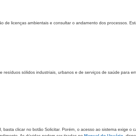
são de licenças ambientais e consultar o andamento dos processos. Es
 resíduos sólidos industriais, urbanos e de serviços de saúde para e
 basta clicar no botão Solicitar. Porém, o acesso ao sistema exige o c
endimento. As dúvidas podem ser tiradas no
Manual do Usuário
, dispo