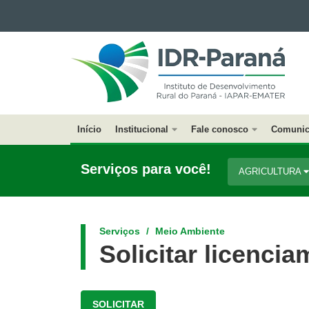
Ir para o conteúdo
INSTITUTO
Ir para a navegação
DE
Ir para a busca
DESENVOLVIMENTO
Mapa do site
RURAL
DO
PARANÁ
Início
Institucional
Fale conosco
Comunic
Navegação
Principal
Serviços para você!
AGRICULTURA
IAPAR
Serviços
Meio Ambiente
Solicitar licenci
SOLICITAR