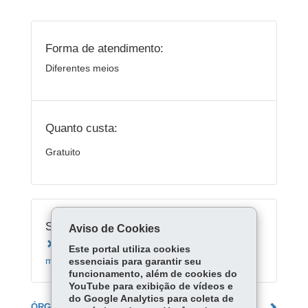
Forma de atendimento:
Diferentes meios
Quanto custa:
Gratuito
Serviços Relacionados:
Aviso de Cookies
Consultar alerta de geada para a cultura da
Este portal utiliza cookies
maçã
essenciais para garantir seu
funcionamento, além de cookies do
YouTube para exibição de vídeos e
do Google Analytics para coleta de
ÓRGÃO RESPONSÁVEL