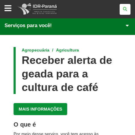
INSTITUTO
DE
DESENVOLVIMENTO
RURAL
DO
Serviços para você!
PARANÁ
Agropecuária
Agricultura
Receber alerta de
geada para a
cultura de café
MAIS INFORMAÇÕES
O que é
Por meio desse serviço, você tem acesso às