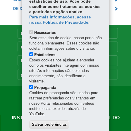
estatísticas de uso. Você pode
escolher como tratamos os cookies
DEIXE SUA OPINIÃO
a partir das opções abaixo.
Para mais informações, acesse
nossa Política de Privacidade.
Necessários
DENUNCIE CORRUPÇÃO
Sem esse tipo de cookie, nosso portal não
funciona plenamente. Esses cookies não
OUVIDORIA
coletam informações sobre o visitante.
Estatísticos
Esses cookies nos ajudam a entender
TRANSPARÊNCIA INSTITUCIONAL
como os visitantes interagem com nosso
site. As informações são coletadas
MAPA DO SITE
anonimamente, não identificam o
visitante.
Propaganda
Cookies de propaganda são usados para
Navegação
rastrear preferências dos visitantes em
Principal
nosso Portal relacionadas com vídeos
institucionais exibidos através do
IAPAR
YouTube.
INSTITUTO DE DESENVOLVIMENTO RURAL DO
PARANÁ - IAPAR-EMATER
Salvar preferências