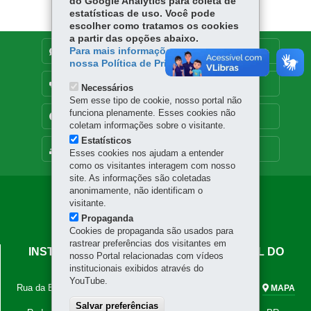
do Google Analytics para coleta de
p
estatísticas de uso. Você pode
escolher como tratamos os cookies
a partir das opções abaixo.
Para mais informações, acesse
DENUNCIE CORRUPÇÃO
nossa Política de Privacidade.
OUVIDORIA
Necessários
Sem esse tipo de cookie, nosso portal não
funciona plenamente. Esses cookies não
TRANSPARÊNCIA INSTITUCIONAL
coletam informações sobre o visitante.
Estatísticos
MAPA DO SITE
Esses cookies nos ajudam a entender
como os visitantes interagem com nosso
site. As informações são coletadas
anonimamente, não identificam o
Navegação
visitante.
Principal
Propaganda
Cookies de propaganda são usados para
IAPAR
rastrear preferências dos visitantes em
INSTITUTO DE DESENVOLVIMENTO RURAL DO
nosso Portal relacionadas com vídeos
PARANÁ - IAPAR-EMATER
institucionais exibidos através do
YouTube.
Rua da Bandeira, 500 - Cabral
-
80035-270
-
Curitiba
-
PR
-
MAPA
Tel.: 41 3250-2100
Salvar preferências