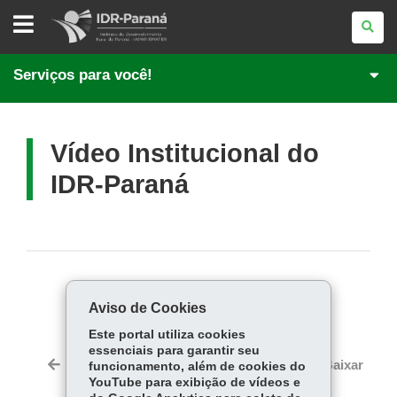
INSTITUTO
DE
DESENVOLVIMENTO
RURAL
DO
Serviços para você!
PARANÁ
Vídeo Institucional do
IDR-Paraná
COMPARTILHE:
Aviso de Cookies
Fa
W
Este portal utiliza cookies
ce
ha
essenciais para garantir seu
Tw
bo
ts
Voltar
Início
Imprimir
Baixar
funcionamento, além de cookies do
itt
ok
Ap
YouTube para exibição de vídeos e
er