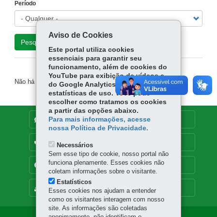
Período
Aviso de Cookies
Pesquisar
Este portal utiliza cookies
essenciais para garantir seu
funcionamento, além de cookies do
YouTube para exibição de vídeos e
Não há evento nos próximos dias.
do Google Analytics para coleta de
estatísticas de uso. Você pode
escolher como tratamos os cookies
a partir das opções abaixo.
Para mais informações, acesse
DENUNCIE CORRUPÇÃO
nossa Política de Privacidade.
OUVIDORIA
Necessários
Sem esse tipo de cookie, nosso portal não
funciona plenamente. Esses cookies não
TRANSPARÊNCIA INSTITUCIONAL
coletam informações sobre o visitante.
Estatísticos
MAPA DO SITE
Esses cookies nos ajudam a entender
como os visitantes interagem com nosso
site. As informações são coletadas
anonimamente, não identificam o