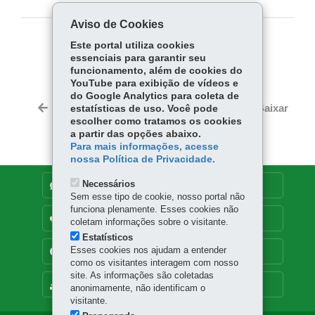
Aviso de Cookies
Este portal utiliza cookies
COMPARTILHE:
essenciais para garantir seu
Fa
W
funcionamento, além de cookies do
YouTube para exibição de vídeos e
ce
ha
do Google Analytics para coleta de
Tw
bo
ts
Voltar
Início
Imprimir
Baixar
estatísticas de uso. Você pode
itt
ok
Ap
escolher como tratamos os cookies
er
a partir das opções abaixo.
p
Para mais informações, acesse
nossa Política de Privacidade.
Necessários
DENUNCIE CORRUPÇÃO
Sem esse tipo de cookie, nosso portal não
funciona plenamente. Esses cookies não
OUVIDORIA
coletam informações sobre o visitante.
Estatísticos
Esses cookies nos ajudam a entender
TRANSPARÊNCIA INSTITUCIONAL
como os visitantes interagem com nosso
site. As informações são coletadas
MAPA DO SITE
anonimamente, não identificam o
visitante.