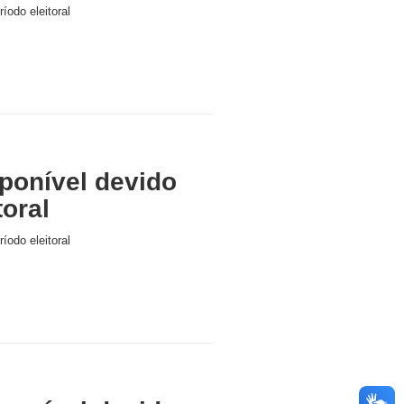
íodo eleitoral
ponível devido
toral
íodo eleitoral