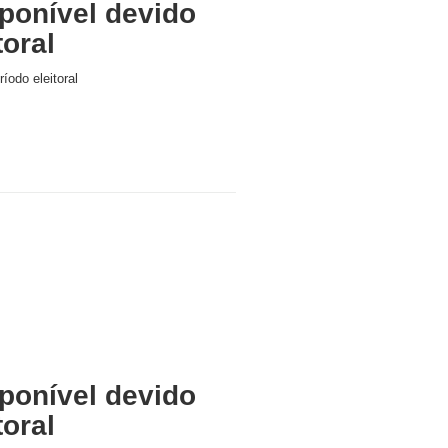
ponível devido
toral
íodo eleitoral
ponível devido
toral