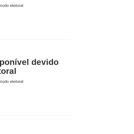
íodo eleitoral
ponível devido
toral
íodo eleitoral