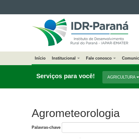
Ir para o conteúdo
INSTITUTO
Ir para a navegação
DE
Ir para a busca
DESENVOLVIMENTO
Mapa do site
RURAL
DO
PARANÁ
Início
Institucional
Fale conosco
Comunic
Navegação
Principal
Serviços para você!
AGRICULTURA
IAPAR
Agrometeorologia
Palavras-chave