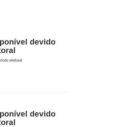
ponível devido
toral
íodo eleitoral
ponível devido
toral